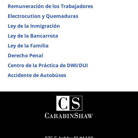
Remuneración de los Trabajadores
Electrocution y Quemaduras
Ley de la Inmigración
Ley de la Bancarrota
Ley de la Familia
Derecho Penal
Centro de la Práctica de DWI/DUI
Accidente de Autobúses