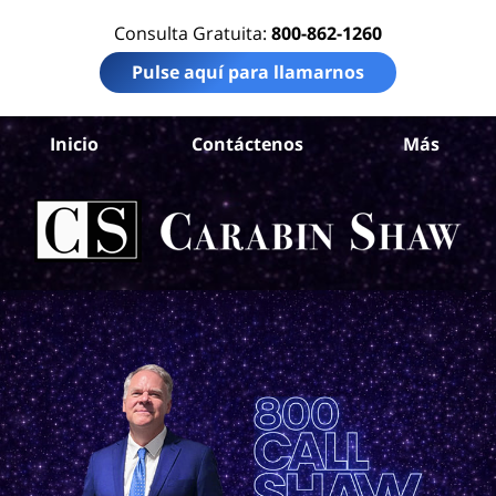
Consulta Gratuita:
800-862-1260
Pulse aquí para llamarnos
Co
Inicio
Contáctenos
Más
de
Ab
Acc
Ca
S
H