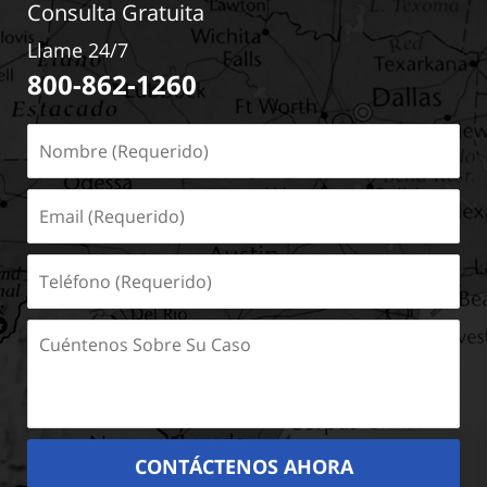
Consulta Gratuita
Llame 24/7
800-862-1260
Nombre
(Requerido)
Email
(Requerido)
Teléfono
(Requerido)
Cuéntenos
Sobre
Su
Caso
CONTÁCTENOS AHORA