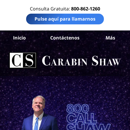
Consulta Gratuita:
800-862-1260
Pulse aquí para llamarnos
An
Inicio
Contáctenos
Más
Ab
Acc
Ca
Ca
S
H