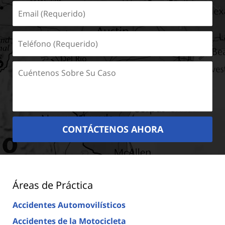
Email
(Requerido)
Teléfono
(Requerido)
Cuéntenos
Sobre
Su
Caso
CONTÁCTENOS AHORA
Áreas de Práctica
Accidentes Automovilísticos
Accidentes de la Motocicleta